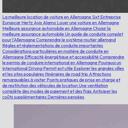
La meilleure location de voiture en Allemagne
Sixt
Entreprise
Europcar
Hertz
Avis
Alamo
Louer une voiture en Allemagne
Meilleure assurance automobile en Allemagne
Choisir la
meilleure assurance automobile
Un guide de conduite complet
pour l'Allemagne
Comprendre le système routier allemand
Règles et réglementations de conduite importantes
Considérations particulières en matière de conduite en
Allemagne
Efficacité énergétique et accessibilité
Comprendre
le permis de conduire international en Allemagne
Pourquoi un
International Driving Permit est utile
Explorer les grandes villes
et les sites populaires
Itinéraires de road trip
Attractions
remarquables à visiter
Points pratiques de prise en charge et
de restitution des véhicules de location
Une ventilation
complète des modes de paiement et des frais
Anticiper les
coûts supplémentaires
Dernières pensées