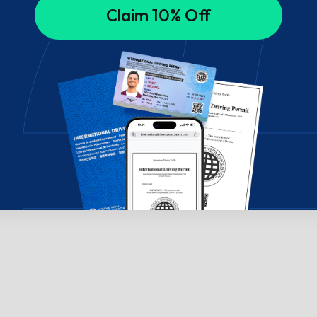
Claim 10% Off
ico. ¿Necesitas ayuda? ¡Chatea con nosotros!