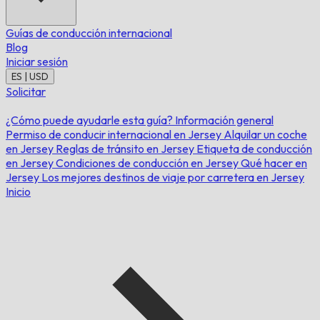
Guías de conducción internacional
Blog
Iniciar sesión
ES | USD
Solicitar
¿Cómo puede ayudarle esta guía?
Información general
Permiso de conducir internacional en Jersey
Alquilar un coche
en Jersey
Reglas de tránsito en Jersey
Etiqueta de conducción
en Jersey
Condiciones de conducción en Jersey
Qué hacer en
Jersey
Los mejores destinos de viaje por carretera en Jersey
Inicio