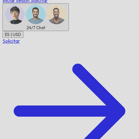
Iniciar sesión
Solicitar
24/7
Chat
ES | USD
Solicitar