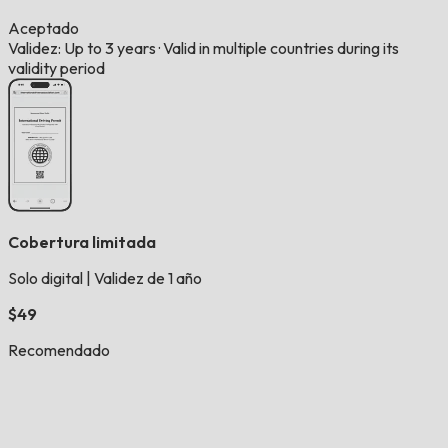
Aceptado
Validez: Up to 3 years
·
Valid in multiple countries during its
validity period
Cobertura limitada
Solo digital
|
Validez de 1 año
$49
Recomendado