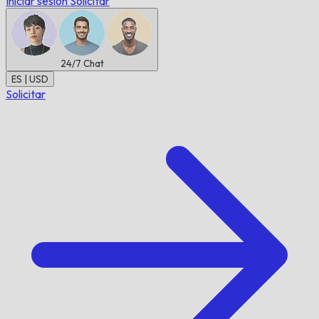
Iniciar sesión
Solicitar
24/7
Chat
ES | USD
Solicitar