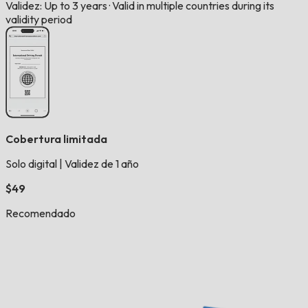
Validez: Up to 3 years
·
Valid in multiple countries during its
validity period
Cobertura limitada
Solo digital
|
Validez de 1 año
$49
Recomendado