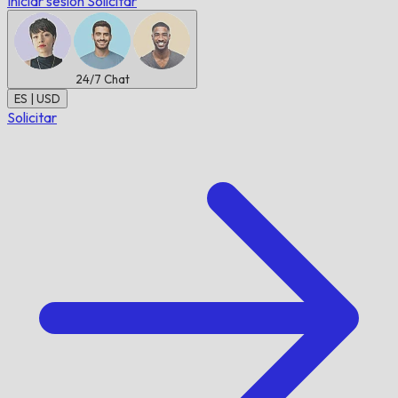
Iniciar sesión
Solicitar
24/7
Chat
ES | USD
Solicitar