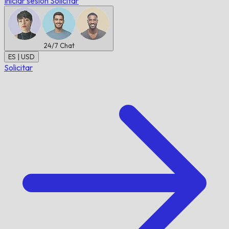
Iniciar sesión
Solicitar
24/7
Chat
ES | USD
Solicitar