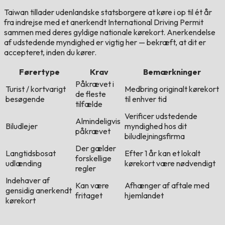
Taiwan tillader udenlandske statsborgere at køre i op til ét år
fra indrejse med et anerkendt International Driving Permit
sammen med deres gyldige nationale kørekort. Anerkendelse
af udstedende myndighed er vigtig her — bekræft, at dit er
accepteret, inden du kører.
Førertype
Krav
Bemærkninger
Påkrævet i
Turist / kortvarigt
Medbring originalt kørekort
de fleste
besøgende
til enhver tid
tilfælde
Verificer udstedende
Almindeligvis
Biludlejer
myndighed hos dit
påkrævet
biludlejningsfirma
Der gælder
Langtidsbosat
Efter 1 år kan et lokalt
forskellige
udlænding
kørekort være nødvendigt
regler
Indehaver af
Kan være
Afhænger af aftale med
gensidig anerkendt
fritaget
hjemlandet
kørekort