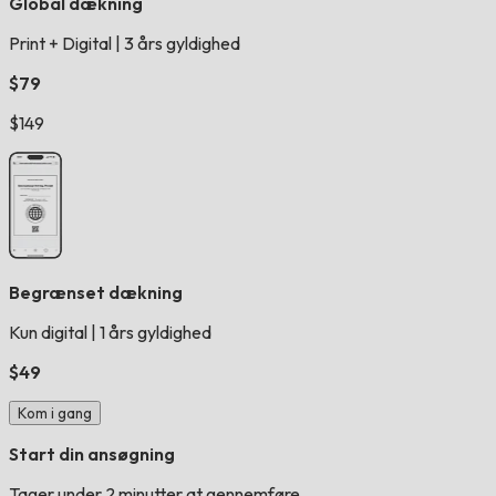
Global dækning
Print + Digital
|
3 års gyldighed
$79
$149
Begrænset dækning
Kun digital
|
1 års gyldighed
$49
Kom i gang
Start din ansøgning
Tager under 2 minutter at gennemføre