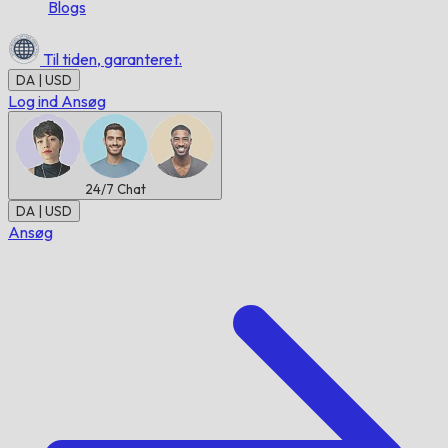
Blogs
Til tiden,
garanteret.
DA | USD
Log ind
Ansøg
24/7
Chat
DA | USD
Ansøg