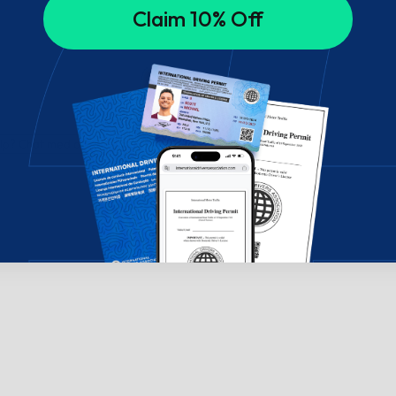
Claim 10% Off
ælp? Chat med os!