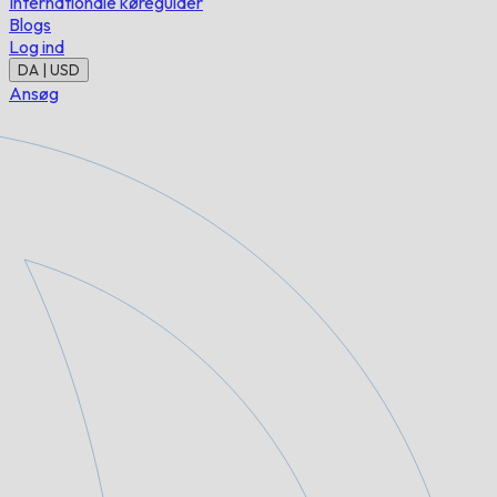
Internationale køreguider
Blogs
Log ind
DA | USD
Ansøg