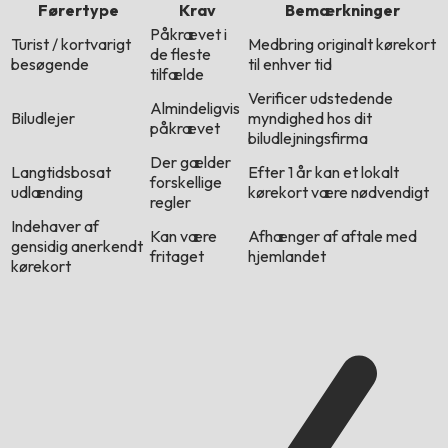
Førertype
Krav
Bemærkninger
Påkrævet i
Turist / kortvarigt
Medbring originalt kørekort
de fleste
besøgende
til enhver tid
tilfælde
Verificer udstedende
Almindeligvis
Biludlejer
myndighed hos dit
påkrævet
biludlejningsfirma
Der gælder
Langtidsbosat
Efter 1 år kan et lokalt
forskellige
udlænding
kørekort være nødvendigt
regler
Indehaver af
Kan være
Afhænger af aftale med
gensidig anerkendt
fritaget
hjemlandet
kørekort