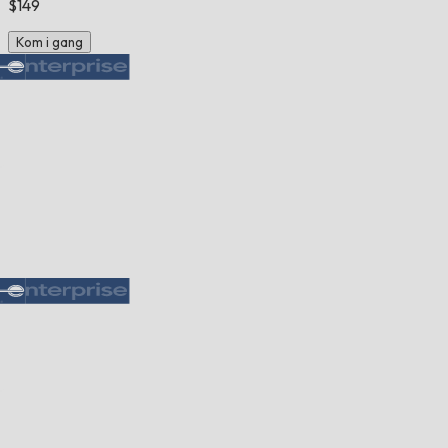
$149
Kom i gang