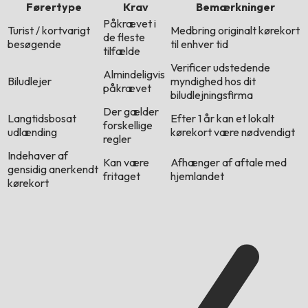
Førertype
Krav
Bemærkninger
Påkrævet i
Turist / kortvarigt
Medbring originalt kørekort
de fleste
besøgende
til enhver tid
tilfælde
Verificer udstedende
Almindeligvis
Biludlejer
myndighed hos dit
påkrævet
biludlejningsfirma
Der gælder
Langtidsbosat
Efter 1 år kan et lokalt
forskellige
udlænding
kørekort være nødvendigt
regler
Indehaver af
Kan være
Afhænger af aftale med
gensidig anerkendt
fritaget
hjemlandet
kørekort