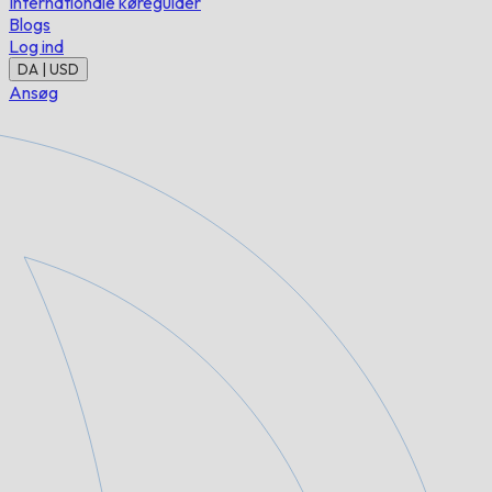
Internationale køreguider
Blogs
Log ind
DA | USD
Ansøg