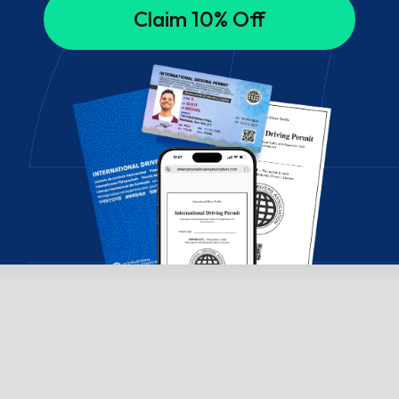
Claim 10% Off
ælp? Chat med os!