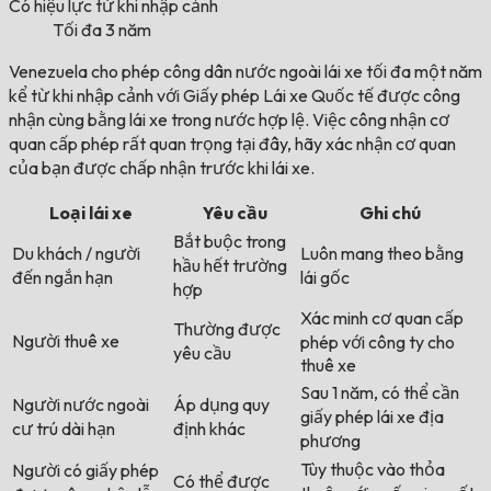
Có hiệu lực từ khi nhập cảnh
Tối đa 3 năm
Venezuela cho phép công dân nước ngoài lái xe tối đa một năm
kể từ khi nhập cảnh với Giấy phép Lái xe Quốc tế được công
nhận cùng bằng lái xe trong nước hợp lệ. Việc công nhận cơ
quan cấp phép rất quan trọng tại đây, hãy xác nhận cơ quan
của bạn được chấp nhận trước khi lái xe.
Loại lái xe
Yêu cầu
Ghi chú
Bắt buộc trong
Du khách / người
Luôn mang theo bằng
hầu hết trường
đến ngắn hạn
lái gốc
hợp
Xác minh cơ quan cấp
Thường được
Người thuê xe
phép với công ty cho
yêu cầu
thuê xe
Sau 1 năm, có thể cần
Người nước ngoài
Áp dụng quy
giấy phép lái xe địa
cư trú dài hạn
định khác
phương
Tùy thuộc vào thỏa
Người có giấy phép
Có thể được