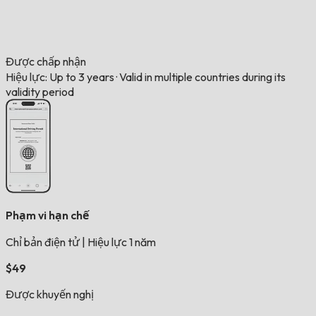
Được chấp nhận
Hiệu lực: Up to 3 years
·
Valid in multiple countries during its
validity period
Phạm vi hạn chế
Chỉ bản điện tử
|
Hiệu lực 1 năm
$49
Được khuyến nghị