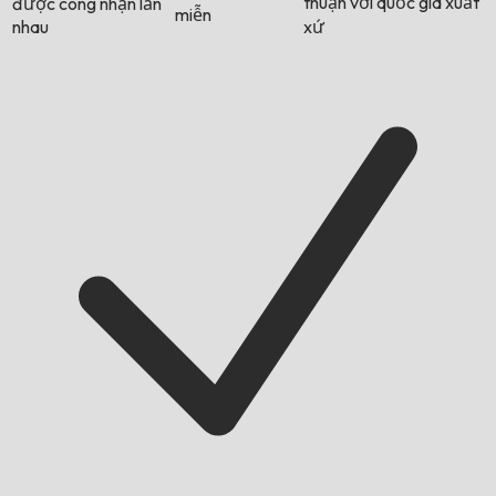
thuận với quốc gia xuất
được công nhận lẫn
miễn
nhau
xứ