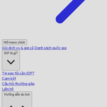
Mở menu chính
Gói dịch vụ & giá cả
Danh sách quốc gia
IDP là gì?
Tại sao tôi cần IDP?
Cam kết
Câu hỏi thường gặp
Liên hệ
Hướng dẫn du lịch