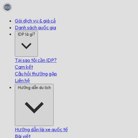
Gói dịch vụ & giá cả
Danh sách quốc gia
IDP là gì?
Tại sao tôi cần IDP?
Cam kết
Câu hỏi thường gặp
Liên hệ
Hướng dẫn du lịch
Hướng dẫn lái xe quốc tế
Bài viết