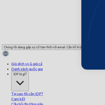
Chúng tôi đang gặp sự cố tạm thời với email. Cần hỗ trợ? Trò chuyện với 
Gói dịch vụ & giá cả
Danh sách quốc gia
IDP là gì?
Tại sao tôi cần IDP?
Cam kết
Câu hỏi thường gặp