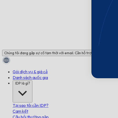
Chúng tôi đang gặp sự cố tạm thời với email. Cần hỗ trợ? Trò chuyện với 
Gói dịch vụ & giá cả
Danh sách quốc gia
IDP là gì?
Tại sao tôi cần IDP?
Cam kết
Câu hỏi thường gặp