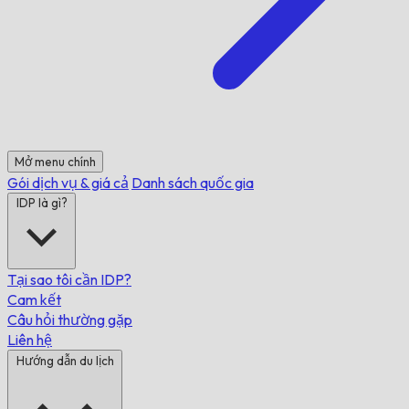
Mở menu chính
Gói dịch vụ & giá cả
Danh sách quốc gia
IDP là gì?
Tại sao tôi cần IDP?
Cam kết
Câu hỏi thường gặp
Liên hệ
Hướng dẫn du lịch