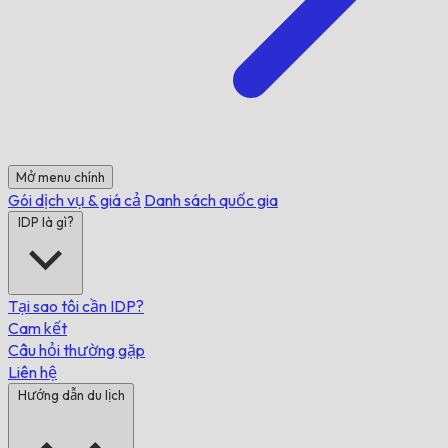
Mở menu chính
Gói dịch vụ & giá cả
Danh sách quốc gia
IDP là gì?
Tại sao tôi cần IDP?
Cam kết
Câu hỏi thường gặp
Liên hệ
Hướng dẫn du lịch