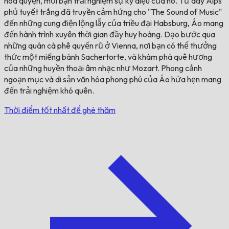
hòa quyện, mời bạn trải nghiệm sự kỳ diệu của nó. Từ dãy Alps
phủ tuyết trắng đã truyền cảm hứng cho "The Sound of Music"
đến những cung điện lộng lẫy của triều đại Habsburg, Áo mang
đến hành trình xuyên thời gian đầy huy hoàng. Dạo bước qua
những quán cà phê quyến rũ ở Vienna, nơi bạn có thể thưởng
thức một miếng bánh Sachertorte, và khám phá quê hương
của những huyền thoại âm nhạc như Mozart. Phong cảnh
ngoạn mục và di sản văn hóa phong phú của Áo hứa hẹn mang
đến trải nghiệm khó quên.
Thời điểm tốt nhất để ghé thăm