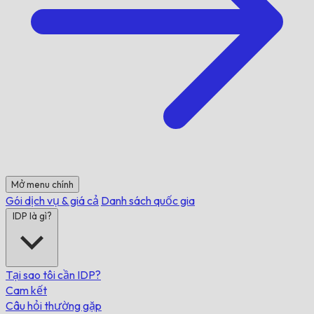
Mở menu chính
Gói dịch vụ & giá cả
Danh sách quốc gia
IDP là gì?
Tại sao tôi cần IDP?
Cam kết
Câu hỏi thường gặp