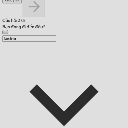
Quay lại
Câu hỏi
3/3
Bạn đang đi đến đâu?