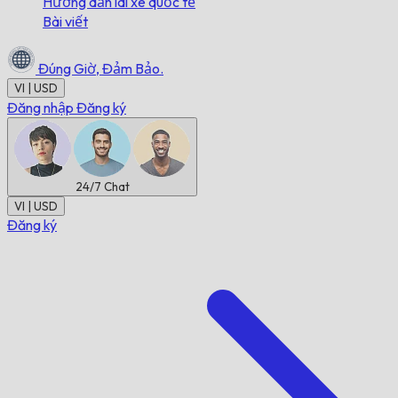
Hướng dẫn lái xe quốc tế
Bài viết
Đúng Giờ,
Đảm Bảo.
VI | USD
Đăng nhập
Đăng ký
24/7
Chat
VI | USD
Đăng ký