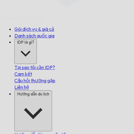
Đúng Giờ,
Đảm Bảo.
Gói dịch vụ & giá cả
Danh sách quốc gia
IDP là gì?
Tại sao tôi cần IDP?
Cam kết
Câu hỏi thường gặp
Liên hệ
Hướng dẫn du lịch