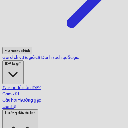
Mở menu chính
Gói dịch vụ & giá cả
Danh sách quốc gia
IDP là gì?
Tại sao tôi cần IDP?
Cam kết
Câu hỏi thường gặp
Liên hệ
Hướng dẫn du lịch