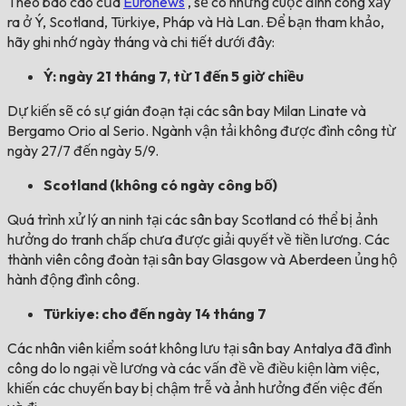
Theo báo cáo của
Euronews
, sẽ có những cuộc đình công xảy
ra ở Ý, Scotland, Türkiye, Pháp và Hà Lan. Để bạn tham khảo,
hãy ghi nhớ ngày tháng và chi tiết dưới đây:
Ý: ngày 21 tháng 7, từ 1 đến 5 giờ chiều
Dự kiến ​​sẽ có sự gián đoạn tại các sân bay Milan Linate và
Bergamo Orio al Serio. Ngành vận tải không được đình công từ
ngày 27/7 đến ngày 5/9.
Scotland (không có ngày công bố)
Quá trình xử lý an ninh tại các sân bay Scotland có thể bị ảnh
hưởng do tranh chấp chưa được giải quyết về tiền lương. Các
thành viên công đoàn tại sân bay Glasgow và Aberdeen ủng hộ
hành động đình công.
Türkiye: cho đến ngày 14 tháng 7
Các nhân viên kiểm soát không lưu tại sân bay Antalya đã đình
công do lo ngại về lương và các vấn đề về điều kiện làm việc,
khiến các chuyến bay bị chậm trễ và ảnh hưởng đến việc đến