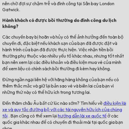
nên chờ đợi sự chậm trễ và đình công tại Sân bay London
Gatwick.
Hành khách có được bồi thường do đình công du lịch
không?
Các chuyến bay bị hoãn và hủy có thể ảnh hưởng đến toàn bộ
chuyến đi, đặc biệt nếu khách sạn của bạn đã được đặt và
hành trình của bạn đã được thực hiện. Việc nhận tiền bồi
thường phụ thuộc vào nhiều yếu tố khác nhau, nhưng tốt nhất
bạn nên xem lại các điều khoản và điều kiện mua vé của mình
để xem liệu có chính sách bồi thường đi kèm hay không.
Đừng ngần ngại liên hệ với hãng hàng không của bạn nếu có
thêm thắc mắc và giữ lại bản sao vé và biên lai của bạn vì
những thứ này có thể hữu ích trong tương lai.
Đến thăm châu Âu bất cứ lúc nào sớm? Tìm hiểu về
điều kiện lái
xe và quy tắc đường bộ với các tài nguyên hữu ích của chúng
tôi
. Bạn cũng có thể xem lại
hướng dẫn lái xe quốc tế
ở các
quốc gia khác nhau để có chuyến đi thoải mái tại quốc gia bạn
chọn.