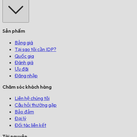
Sản phẩm
Bảng giá
Tại sao tôi cần IDP?
Quốc gia
Đánh giá
Ưu đãi
Đăng nhập
Chăm sóc khách hàng
Liên hệ chúng tôi
Câu hỏi thường gặp
Bảo đảm
Đại lý
Đối tác liên kết
Tài nguyên