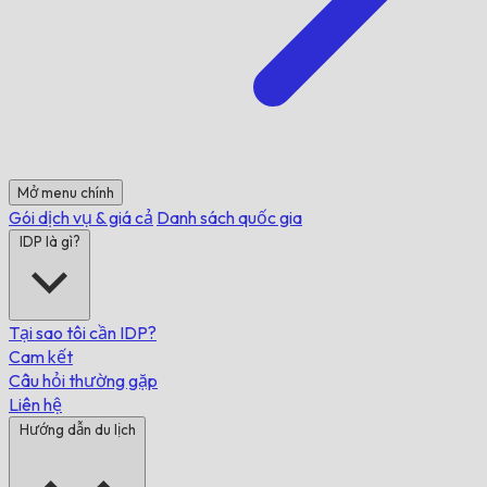
Mở menu chính
Gói dịch vụ & giá cả
Danh sách quốc gia
IDP là gì?
Tại sao tôi cần IDP?
Cam kết
Câu hỏi thường gặp
Liên hệ
Hướng dẫn du lịch