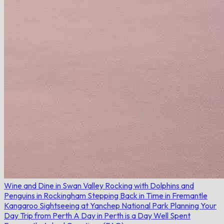
Wine and Dine in Swan Valley
Rocking with Dolphins and
Penguins in Rockingham
Stepping Back in Time in Fremantle
Kangaroo Sightseeing at Yanchep National Park
Planning Your
Day Trip from Perth
A Day in Perth is a Day Well Spent