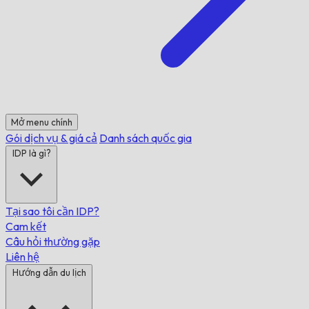
Mở menu chính
Gói dịch vụ & giá cả
Danh sách quốc gia
IDP là gì?
Tại sao tôi cần IDP?
Cam kết
Câu hỏi thường gặp
Liên hệ
Hướng dẫn du lịch