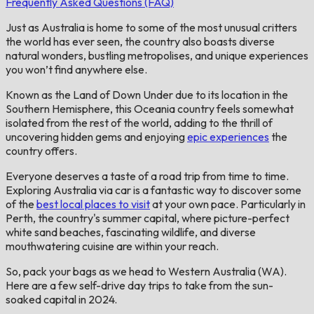
Frequently Asked Questions (FAQ)
Just as Australia is home to some of the most unusual critters
the world has ever seen, the country also boasts diverse
natural wonders, bustling metropolises, and unique experiences
you won’t find anywhere else.
Known as the Land of Down Under due to its location in the
Southern Hemisphere, this Oceania country feels somewhat
isolated from the rest of the world, adding to the thrill of
uncovering hidden gems and enjoying
epic experiences
the
country offers.
Everyone deserves a taste of a road trip from time to time.
Exploring Australia via car is a fantastic way to discover some
of the
best local places to visit
at your own pace. Particularly in
Perth, the country's summer capital, where picture-perfect
white sand beaches, fascinating wildlife, and diverse
mouthwatering cuisine are within your reach.
So, pack your bags as we head to Western Australia (WA).
Here are a few self-drive day trips to take from the sun-
soaked capital in 2024.