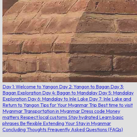
Day 1: Welcome to Yangon
Day 2: Yangon to Bagan
Day 3:
Bagan Exploration
Day 4: Bagan to Mandalay
Day 5: Mandalay
Exploration
Day 6: Mandalay to Inle Lake
Day 7: Inle Lake and
Return to Yangon
Tips for Your Myanmar Trip
Best time to visit
Myanmar
Transportation in Myanmar
Dress code
Money
matters
Respect local customs
Stay hydrated
Learn basic
phrases
Be flexible
Extending Your Stay in Myanmar
Concluding Thoughts
Frequently Asked Questions (FAQs)