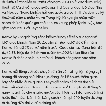
dự kiến sẽ tăng lên 60 triệu vào năm 2030, với các du mục kỹ
thuật số ưa chuộng các quốc gia như Costa Rica, Bồ Đào Nha
và Mexico. Trong khi hầu hết các quốc gia có thị thực du mục kỹ
thuật số nằm ở châu Âu và Trung Mỹ, Kenya gia nhập một
nhóm nhỏ các quốc gia châu Phi có khung pháp lý như vậy, bao
gồm Mauritius và Seychelles.
Kenya hy vọng những sáng kiến mới này sẽ tiếp tục tăng số
lượng du khách. Năm 2023, gần 2 triệu người đã đến thăm
Kenya, tăng 32% so với năm trước. Quốc gia này đang trên đà
đạt 2,38 triệu du khách vào cuối năm 2024. Mục tiêu của
Kenya là chào đón hơn 5 triệu du khách hàng năm vào năm
2027.
Kenya nổi tiếng với các chuyến đi săn và trải nghiệm động vật
hoang dã phong phú. Nếu bạn đang lên kế hoạch thăm quan,
hãy cân nhắc lái xe quanh Kenya để ngắm cảnh và tìm hiểu
thêm về văn hóa. Bạn có thể tham gia một chuyến đi đường 5
ngày hoàn hảo cho những người yêu thích hoạt động ngoài trời
hoặc thử thách bản thân bằng cách khám phá 10 tuyến đường
đi đường đầy thú vị của chúng tôi.