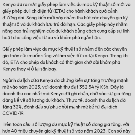
Kenya đã ra mắt giấy phép làm việc du mục kỹ thuật số mới và
giấy phép du lịch điện tử (ETA) cho hành khách quá cảnh
đường dài. Sáng kiến mới này nhằm thu hút các chuyên gia kỹ
thuật số và du khách lưu trú dài hạn. Các giấy phép này nhằm
nâng cao trải nghiệm của du khách bằng cách cung cấp sự linh
hoạt cho công việc từ xa và khám phá ngắn hạn.
Giấy phép làm việc du mục kỹ thuật số nhắm đến các chuyên
gia toàn cầu muốn sống và làm việc từ xa tại Kenya. Trong khi
đó, ETA cho phép du khách có thời gian chờ dài khám phá
Kenya thay vì ở lại sân bay.
Ngành du lịch của Kenya đã chứng kiến sự tăng trưởng mạnh
mẽ vào năm 2023, với doanh thu đạt 352,54 tỷ KSh. Đây là
doanh thu cao nhất mà Kenya đã ghi nhận, nhờ vào sự gia tăng
đáng kể về số lượng du khách. Thực tế, doanh thu du lịch đã
tăng 32%, đánh dấu sự phục hồi mạnh mẽ kể từ đại dịch
COVID-19.
Trên toàn cầu, số lượng du mục kỹ thuật số đang gia tăng, với
hơn 40 triệu chuyên gia kỹ thuật số vào năm 2023. Con số này