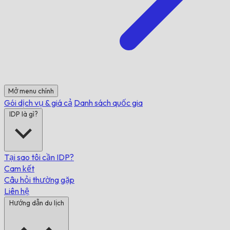
Mở menu chính
Gói dịch vụ & giá cả
Danh sách quốc gia
IDP là gì?
Tại sao tôi cần IDP?
Cam kết
Câu hỏi thường gặp
Liên hệ
Hướng dẫn du lịch