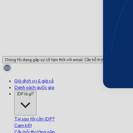
Chúng tôi đang gặp sự cố tạm thời với email. Cần hỗ trợ? Trò chuyện với 
Gói dịch vụ & giá cả
Danh sách quốc gia
IDP là gì?
Tại sao tôi cần IDP?
Cam kết
Câu hỏi thường gặp