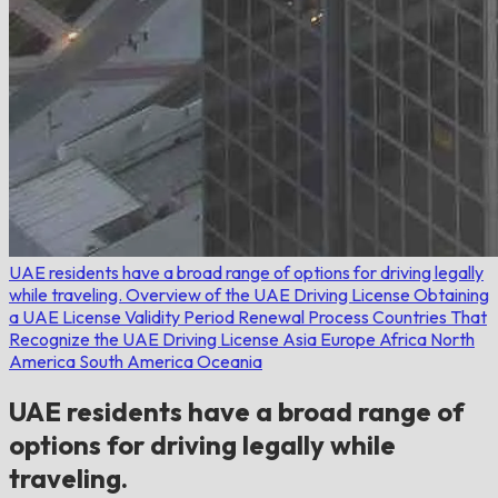
UAE residents have a broad range of options for driving legally
while traveling.
Overview of the UAE Driving License
Obtaining
a UAE License
Validity Period
Renewal Process
Countries That
Recognize the UAE Driving License
Asia
Europe
Africa
North
America
South America
Oceania
UAE residents have a broad range of
options for driving legally while
traveling.