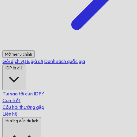
Mở menu chính
Gói dịch vụ & giá cả
Danh sách quốc gia
IDP là gì?
Tại sao tôi cần IDP?
Cam kết
Câu hỏi thường gặp
Liên hệ
Hướng dẫn du lịch