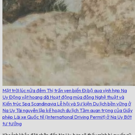
Mặt trời lúc nửa đêm
Thị trấn ven biển
Đi bộ qua vịnh hẹp Na
Uy
Động vật hoang dã
Hoạt động mùa đông
Nghệ thuật và
Kiến trúc
Spa Scandinavia
Lễ hội và Sự kiện
Du lịch bền vững ở
Na Uy
Tài nguyên lập kế hoạch du lịch
Tầm quan trọng của Giấy
phép Lái ​​xe Quốc tế (International Driving Permit) ở Na Uy
Bớt
tư tưởng
Khoảnh khắc đặt chân đến Na Uy, bạn sẽ thấy mình bị quyến rũ