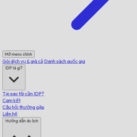
Mở menu chính
Gói dịch vụ & giá cả
Danh sách quốc gia
IDP là gì?
Tại sao tôi cần IDP?
Cam kết
Câu hỏi thường gặp
Liên hệ
Hướng dẫn du lịch