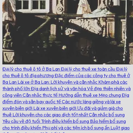
Đại lý cho thuê ô tô ở Ba Lan
Đại lý cho thuê xe toàn cầu
Đại lý
cho thuê ô tô địa phương
Đặc điểm của các công ty cho thuê ở
Ba Lan
Lái xe ở Ba Lan: Lời khuyên và cân nhắc
Khám phá các
thành phố lớn
Địa danh lịch sử và văn hóa
Vẻ đẹp thiên nhiên và
công viên
Cân nhắc thực tế
Hướng dẫn thuê xe
Mẹo chung
Địa
điểm đón và sân bay quốc tế
Các nước láng giềng và lái xe
xuyên biên giới
Lái xe xuyên biên giới
Ưu đãi và giảm giá cho
thuê
Lời khuyên cho các giao dịch tốt nhất
Cân nhắc bổ sung
Yêu cầu về độ tuổi
Trình điều khiển bổ sung
Bảo hiểm bổ sung
cho trình điều khiển
Phụ phí và các tiện ích bổ sung ẩn
Luật giao