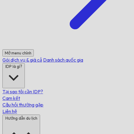
Mở menu chính
Gói dịch vụ & giá cả
Danh sách quốc gia
IDP là gì?
Tại sao tôi cần IDP?
Cam kết
Câu hỏi thường gặp
Liên hệ
Hướng dẫn du lịch