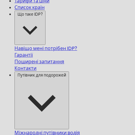
Тарифи та ціни
Список країн
Що таке IDP?
Навіщо мені потрібен IDP?
Гарантії
Поширені запитання
Контакти
Путівник для подорожей
Міжнародні путівники водія