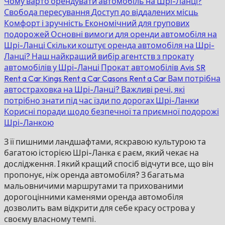
Чому варто орендувати автомобіль на Шрі-Ланці?
Свобода пересування
Доступ до віддалених місць
Комфорт і зручність
Економічний для групових
подорожей
Основні вимоги для оренди автомобіля на
Шрі-Ланці
Скільки коштує оренда автомобіля на Шрі-
Ланці?
Наш найкращий вибір агентств з прокату
автомобілів у Шрі-Ланці
Прокат автомобілів Avis
SR
Rent a Car
Kings Rent a Car
Casons Rent a Car
Вам потрібна
автостраховка на Шрі-Ланці?
Важливі речі, які
потрібно знати під час їзди по дорогах Шрі-Ланки
Корисні поради щодо безпечної та приємної подорожі
Шрі-Ланкою
З її пишними ландшафтами, яскравою культурою та
багатою історією Шрі-Ланка є раєм, який чекає на
дослідження. І який кращий спосіб відчути все, що він
пропонує, ніж оренда автомобіля? З багатьма
мальовничими маршрутами та прихованими
дорогоцінними каменями оренда автомобіля
дозволить вам відкрити для себе красу острова у
своєму власному темпі.