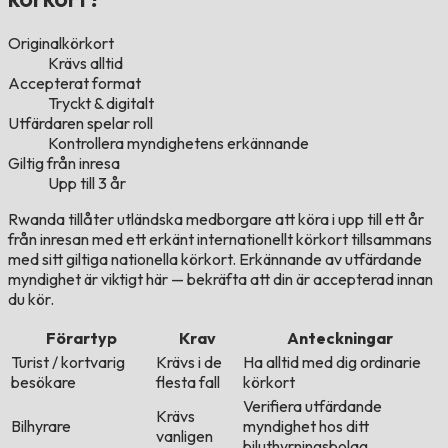
Originalkörkort
Krävs alltid
Accepterat format
Tryckt & digitalt
Utfärdaren spelar roll
Kontrollera myndighetens erkännande
Giltig från inresa
Upp till 3 år
Rwanda tillåter utländska medborgare att köra i upp till ett år
från inresan med ett erkänt internationellt körkort tillsammans
med sitt giltiga nationella körkort. Erkännande av utfärdande
myndighet är viktigt här — bekräfta att din är accepterad innan
du kör.
Förartyp
Krav
Anteckningar
Turist / kortvarig
Krävs i de
Ha alltid med dig ordinarie
besökare
flesta fall
körkort
Verifiera utfärdande
Krävs
Bilhyrare
myndighet hos ditt
vanligen
biluthyrningsbolag