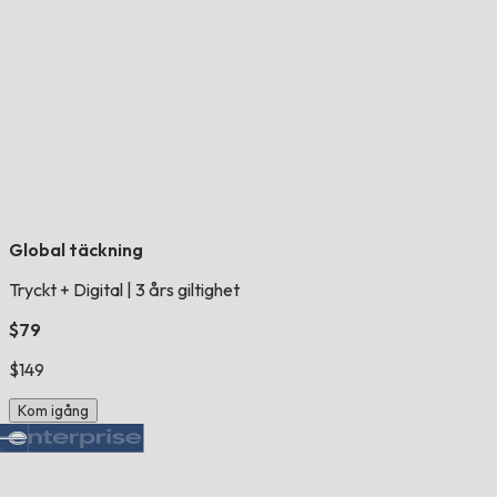
Global täckning
Tryckt + Digital
|
3 års giltighet
$79
$149
Kom igång