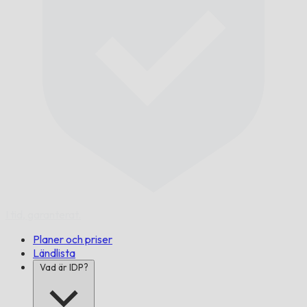
I tid,
garanterat.
Planer och priser
Ländlista
Vad är IDP?