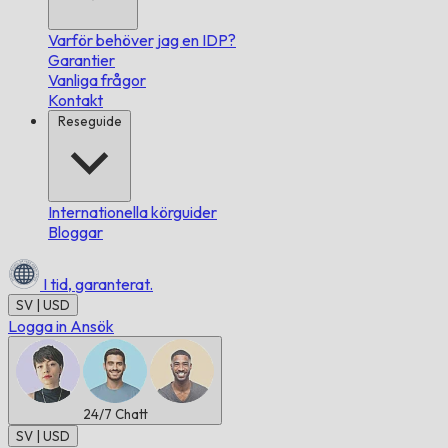
Varför behöver jag en IDP?
Garantier
Vanliga frågor
Kontakt
Reseguide
Internationella körguider
Bloggar
I tid,
garanterat.
SV | USD
Logga in
Ansök
24/7
Chatt
SV | USD