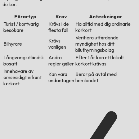
du kör.
Förartyp
Krav
Anteckningar
Turist / kortvarig
Krävs i de
Ha alltid med dig ordinarie
besökare
flesta fall
körkort
Verifiera utfärdande
Krävs
Bilhyrare
myndighet hos ditt
vanligen
biluthyrningsbolag
Långvarig utländsk
Andra
Efter 1 år kan ett lokalt
bosatt
regler gäller
körkort krävas
Innehavare av
Kan vara
Beror på avtal med
ömsesidigt erkänt
undantagen
hemlandet
körkort