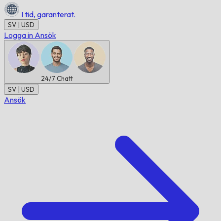
I tid,
garanterat.
SV | USD
Logga in
Ansök
24/7
Chatt
SV | USD
Ansök