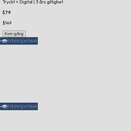
Tryckt + Digital
|
3 års giltighet
$79
$149
Kom igång