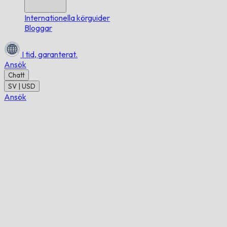
Internationella körguider
Bloggar
I tid,
garanterat.
Ansök
Chatt
SV | USD
Ansök