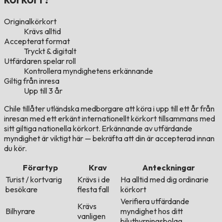
Originalkörkort
Krävs alltid
Accepterat format
Tryckt & digitalt
Utfärdaren spelar roll
Kontrollera myndighetens erkännande
Giltig från inresa
Upp till 3 år
Chile tillåter utländska medborgare att köra i upp till ett år från
inresan med ett erkänt internationellt körkort tillsammans med
sitt giltiga nationella körkort. Erkännande av utfärdande
myndighet är viktigt här — bekräfta att din är accepterad innan
du kör.
Förartyp
Krav
Anteckningar
Turist / kortvarig
Krävs i de
Ha alltid med dig ordinarie
besökare
flesta fall
körkort
Verifiera utfärdande
Krävs
Bilhyrare
myndighet hos ditt
vanligen
biluthyrningsbolag