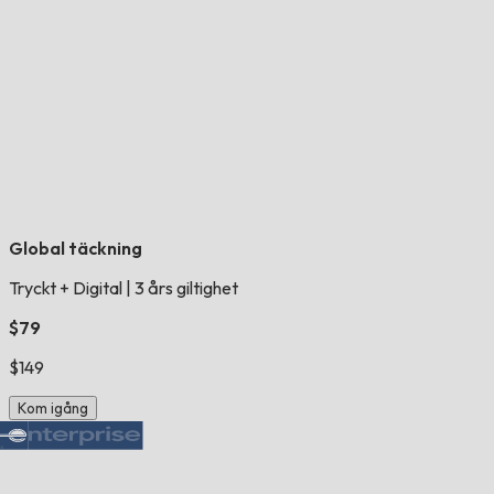
Global täckning
Tryckt + Digital
|
3 års giltighet
$79
$149
Kom igång