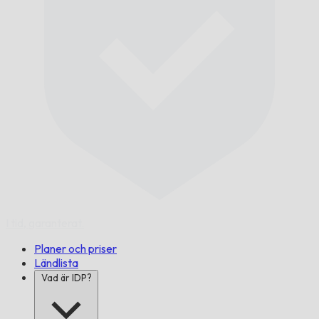
I tid,
garanterat.
Planer och priser
Ländlista
Vad är IDP?