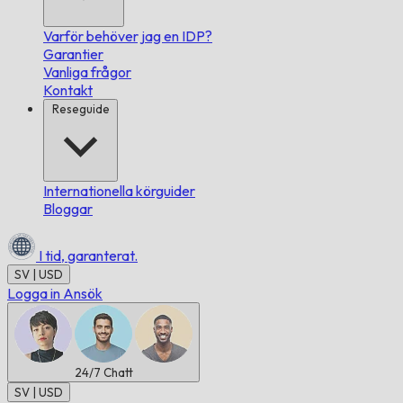
Varför behöver jag en IDP?
Garantier
Vanliga frågor
Kontakt
Reseguide
Internationella körguider
Bloggar
I tid,
garanterat.
SV | USD
Logga in
Ansök
24/7
Chatt
SV | USD