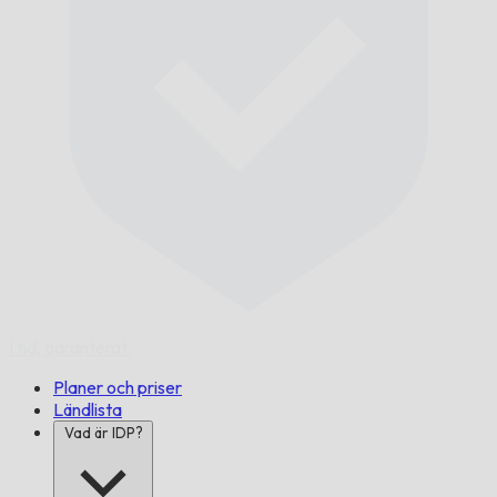
I tid,
garanterat.
Planer och priser
Ländlista
Vad är IDP?