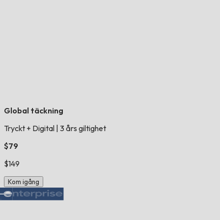
Global täckning
Tryckt + Digital
|
3 års giltighet
$79
$149
Kom igång