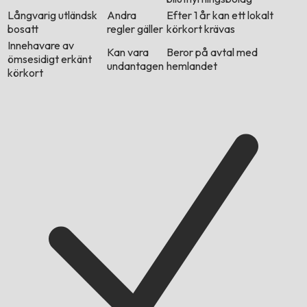
Långvarig utländsk
Andra
Efter 1 år kan ett lokalt
bosatt
regler gäller
körkort krävas
Innehavare av
Kan vara
Beror på avtal med
ömsesidigt erkänt
undantagen
hemlandet
körkort