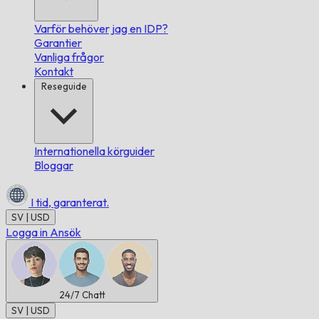
Varför behöver jag en IDP?
Garantier
Vanliga frågor
Kontakt
Reseguide
Internationella körguider
Bloggar
I tid,
garanterat.
SV | USD
Logga in
Ansök
24/7
Chatt
SV | USD