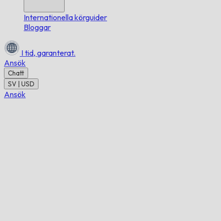
Internationella körguider
Bloggar
I tid,
garanterat.
Ansök
Chatt
SV | USD
Ansök