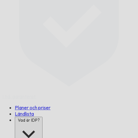
I tid,
garanterat.
Planer och priser
Ländlista
Vad är IDP?