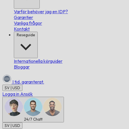
Varför behöver jag en IDP?
Garantier
Vanliga frågor
Kontakt
Reseguide
Internationella körguider
Bloggar
I tid,
garanterat.
SV | USD
Logga in
Ansök
24/7
Chatt
SV | USD