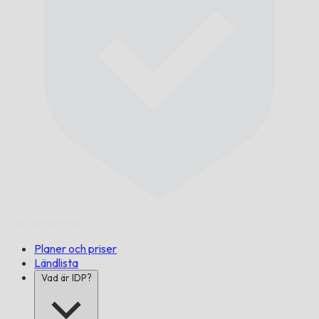
I tid,
garanterat.
Planer och priser
Ländlista
Vad är IDP?