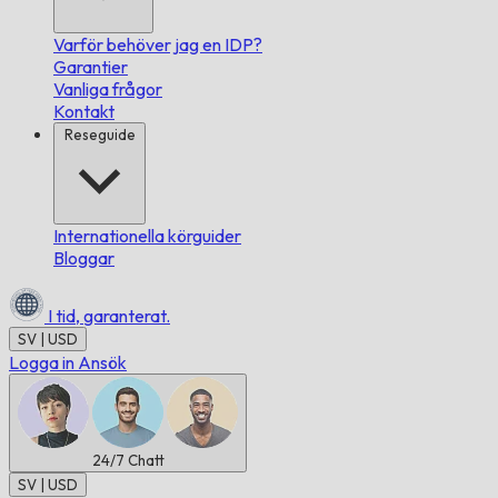
Varför behöver jag en IDP?
Garantier
Vanliga frågor
Kontakt
Reseguide
Internationella körguider
Bloggar
I tid,
garanterat.
SV | USD
Logga in
Ansök
24/7
Chatt
SV | USD