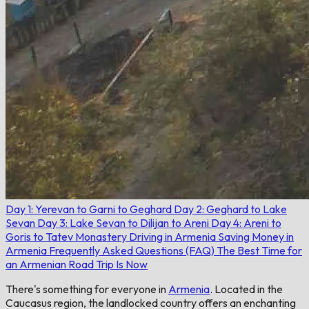
Day 1: Yerevan to Garni to Geghard
Day 2: Geghard to Lake
Sevan
Day 3: Lake Sevan to Dilijan to Areni
Day 4: Areni to
Goris to Tatev Monastery
Driving in Armenia
Saving Money in
Armenia
Frequently Asked Questions (FAQ)
The Best Time for
an Armenian Road Trip Is Now
There's something for everyone in
Armenia
. Located in the
Caucasus region, the landlocked country offers an enchanting