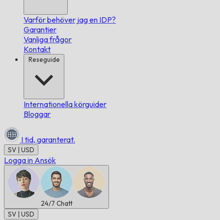
Varför behöver jag en IDP?
Garantier
Vanliga frågor
Kontakt
Reseguide
Internationella körguider
Bloggar
I tid,
garanterat.
SV | USD
Logga in
Ansök
24/7
Chatt
SV | USD