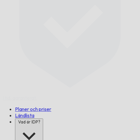
I tid,
garanterat.
Planer och priser
Ländlista
Vad är IDP?