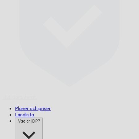
I tid,
garanterat.
Planer och priser
Ländlista
Vad är IDP?