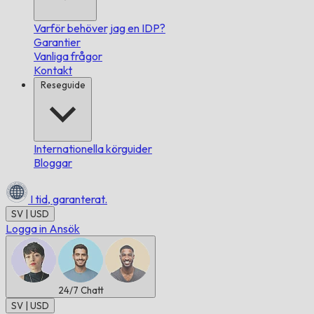
Varför behöver jag en IDP?
Garantier
Vanliga frågor
Kontakt
Reseguide
Internationella körguider
Bloggar
I tid,
garanterat.
SV | USD
Logga in
Ansök
24/7
Chatt
SV | USD