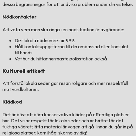
dessa begränsningar för att undvika problem under din vistelse.
Nödkontakter
Att veta vem man ska ringa i en nödsituation är avgörande:
Det lokala nödnumret är 999.
Håll kontaktuppgifterna till din ambassad eller konsulat
till hands.
Vet hur du hittar närmaste polisstation också.
Kulturell etikett
Att förstå lokala seder gör resan roligare och mer respektfull
mot värdkulturen.
Klädkod
Det är bäst att bära konservativa kläder på offentliga platser
här. Det visar respekt för lokala seder och är bättre för det
fuktiga vädret; lätta material är vägen att gå. Innan du går in på
religiösa platser, kom ihåg: skorna av dig!