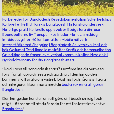
Förbereder för Bangladesh
Resedokumentation
Säkerhetstips
Kulturell etikett
Utforska Bangladesh
Historiska underverk
Naturliga prakt
Kulturella upplevelser
Budgetera din resa
Boendealternativ
Transportkostnader
Mat och middag
Inträdesavgifter
Håller kontakten
Mobila nätverk
Internetåtkomst
Shopping i Bangladesh
Souvenirval
Mat och
kök
Gatumat
Traditionella maträtter
Språk och kommunikation
Grundläggande fraser
Icke-verbal kommunikation
Hyra en bil
Nyckelalternativ för din Bangladesh-resa
Ska du resa till Bangladesh snart? Det finns lite du bör veta
först för att göra din resa extraordinär. I den här guiden
kommer vi att prata om vädret, lokal mat och några att göra
och inte göra, tillsammans med de
bästa sakerna att göra i
Bangladesh
.
Den här guiden handlar om att göra ditt besök smidigt och
roligt. Låt oss se till att du är redo för ett fantastiskt äventyr i
Bangladesh
!