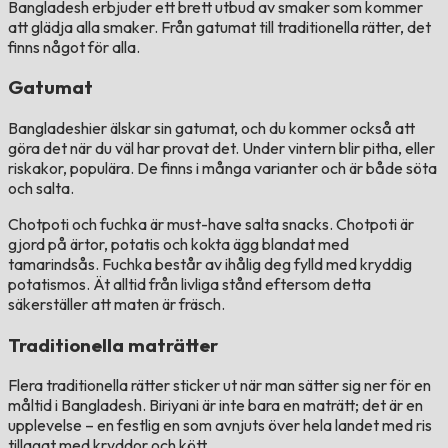
Bangladesh erbjuder ett brett utbud av smaker som kommer
att glädja alla smaker. Från gatumat till traditionella rätter, det
finns något för alla.
Gatumat
Bangladeshier älskar sin gatumat, och du kommer också att
göra det när du väl har provat det. Under vintern blir pitha, eller
riskakor, populära. De finns i många varianter och är både söta
och salta.
Chotpoti och fuchka är must-have salta snacks. Chotpoti är
gjord på ärtor, potatis och kokta ägg blandat med
tamarindsås. Fuchka består av ihålig deg fylld med kryddig
potatismos. Ät alltid från livliga stånd eftersom detta
säkerställer att maten är fräsch.
Traditionella maträtter
Flera traditionella rätter sticker ut när man sätter sig ner för en
måltid i Bangladesh. Biriyani är inte bara en maträtt; det är en
upplevelse – en festlig en som avnjuts över hela landet med ris
tillagat med kryddor och kött.