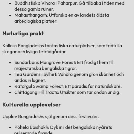
Buddhistiska Vihara i Paharpur: Gå tillbaka i tiden med
dessa gamla ruiner.
Mahasthangarh: Utforska en av landets äldsta
arkeologiska platser.
Naturliga prakt
Kolla in Bangladeshs fantastiska naturplatser, som fridfulla
skogar och kyliga teträdgårdar.
Sundarbans Mangrove Forest: Ett frodigt hem till
majestätiska bengaliska tigrar.
Tea Gardens i Sylhet: Vandra genom grön skönhet och
andas in lugnet.
Ratargul Swamp Forest: Ett paradis för naturälskare.
Chittagong Hill Tracts: Utsikter som tar andan ur dig.
Kulturella upplevelser
Upplev Bangladeshs själ genom dess festivaler.
Pohela Boishakh: Dyk in i det bengaliska nyårets
pulserande firande.