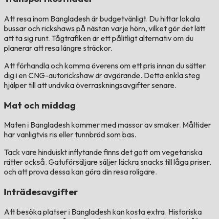
Att resa inom Bangladesh är budgetvänligt. Du hittar lokala
bussar och rickshaws på nästan varje hörn, vilket gör det lätt
att ta sig runt. Tågtrafiken är ett pålitligt alternativ om du
planerar att resa längre sträckor.
Att förhandla och komma överens om ett pris innan du sätter
dig i en CNG-autorickshaw är avgörande. Detta enkla steg
hjälper till att undvika överraskningsavgifter senare.
Mat och middag
Maten i Bangladesh kommer med massor av smaker. Måltider
har vanligtvis ris eller tunnbröd som bas.
Tack vare hinduiskt inflytande finns det gott om vegetariska
rätter också. Gatuförsäljare säljer läckra snacks till låga priser,
och att prova dessa kan göra din resa roligare.
Inträdesavgifter
Att besöka platser i Bangladesh kan kosta extra. Historiska