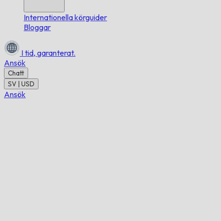
Internationella körguider
Bloggar
I tid,
garanterat.
Ansök
Chatt
SV | USD
Ansök