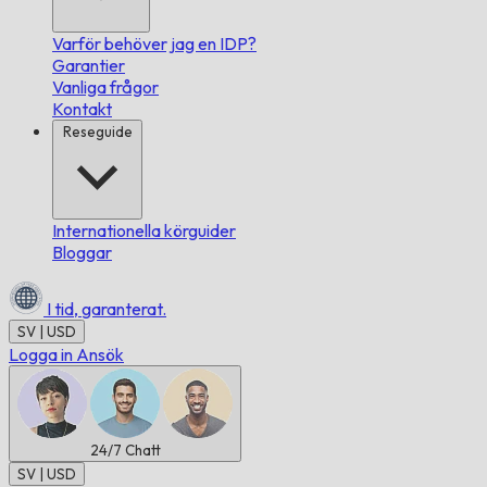
Varför behöver jag en IDP?
Garantier
Vanliga frågor
Kontakt
Reseguide
Internationella körguider
Bloggar
I tid,
garanterat.
SV | USD
Logga in
Ansök
24/7
Chatt
SV | USD