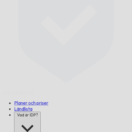
I tid,
garanterat.
Planer och priser
Ländlista
Vad är IDP?