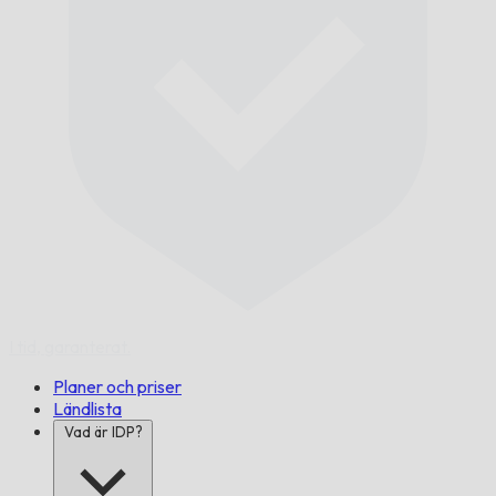
I tid,
garanterat.
Planer och priser
Ländlista
Vad är IDP?