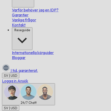
Varför behöver jag en IDP?
Garantier
Vanliga frågor
Kontakt
Reseguide
Internationella körguider
Bloggar
I tid,
garanterat.
SV | USD
Logga in
Ansök
24/7
Chatt
SV | USD