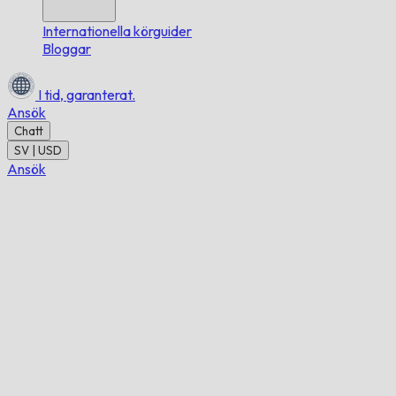
Internationella körguider
Bloggar
I tid,
garanterat.
Ansök
Chatt
SV | USD
Ansök