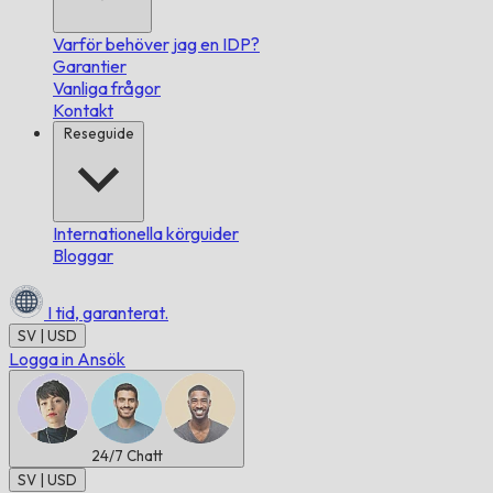
Varför behöver jag en IDP?
Garantier
Vanliga frågor
Kontakt
Reseguide
Internationella körguider
Bloggar
I tid,
garanterat.
SV | USD
Logga in
Ansök
24/7
Chatt
SV | USD