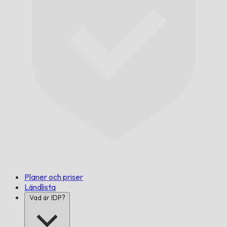
I tid,
garanterat.
Planer och priser
Ländlista
Vad är IDP?