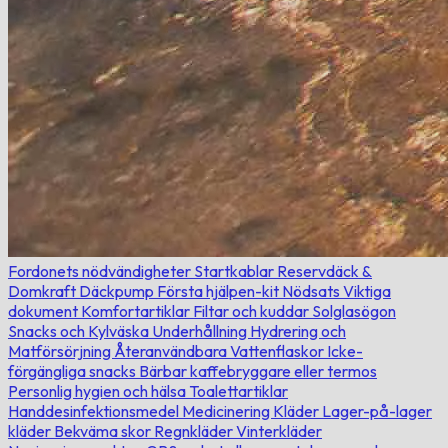
Fordonets nödvändigheter
Startkablar
Reservdäck &
Domkraft
Däckpump
Första hjälpen-kit
Nödsats
Viktiga
dokument
Komfortartiklar
Filtar och kuddar
Solglasögon
Snacks och Kylväska
Underhållning
Hydrering och
Matförsörjning
Återanvändbara Vattenflaskor
Icke-
förgängliga snacks
Bärbar kaffebryggare eller termos
Personlig hygien och hälsa
Toalettartiklar
Handdesinfektionsmedel
Medicinering
Kläder
Lager-på-lager
kläder
Bekväma skor
Regnkläder
Vinterkläder