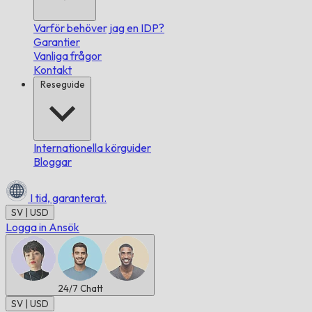
Varför behöver jag en IDP?
Garantier
Vanliga frågor
Kontakt
Reseguide
Internationella körguider
Bloggar
I tid,
garanterat.
SV | USD
Logga in
Ansök
24/7
Chatt
SV | USD