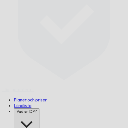
I tid,
garanterat.
Planer och priser
Ländlista
Vad är IDP?