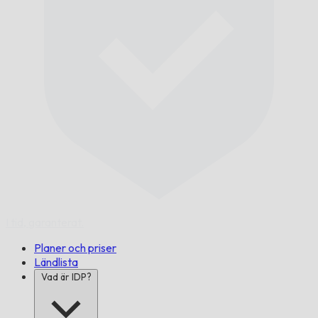
I tid,
garanterat.
Planer och priser
Ländlista
Vad är IDP?