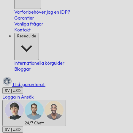
Varför behöver jag en IDP?
Garantier
Vanliga frågor
Kontakt
Reseguide
Internationella körguider
Bloggar
I tid,
garanterat.
SV | USD
Logga in
Ansök
24/7
Chatt
SV | USD