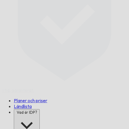
I tid,
garanterat.
Planer och priser
Ländlista
Vad är IDP?