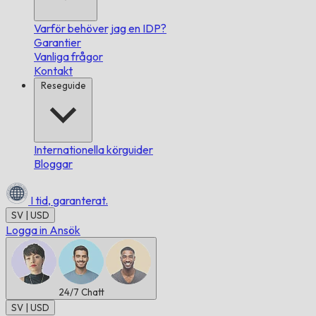
Varför behöver jag en IDP?
Garantier
Vanliga frågor
Kontakt
Reseguide
Internationella körguider
Bloggar
I tid,
garanterat.
SV | USD
Logga in
Ansök
24/7
Chatt
SV | USD