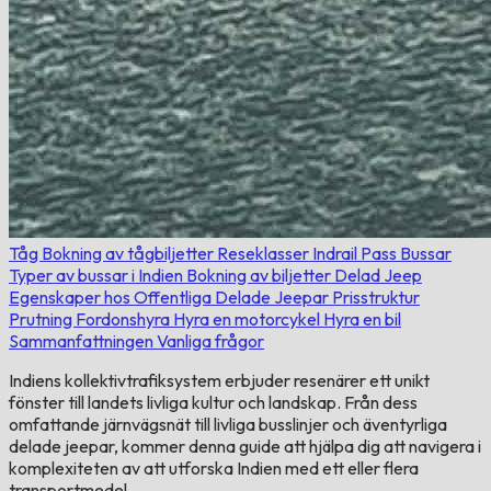
Tåg
Bokning av tågbiljetter
Reseklasser
Indrail Pass
Bussar
Typer av bussar i Indien
Bokning av biljetter
Delad Jeep
Egenskaper hos Offentliga Delade Jeepar
Prisstruktur
Prutning
Fordonshyra
Hyra en motorcykel
Hyra en bil
Sammanfattningen
Vanliga frågor
Indiens kollektivtrafiksystem erbjuder resenärer ett unikt
fönster till landets livliga kultur och landskap. Från dess
omfattande järnvägsnät till livliga busslinjer och äventyrliga
delade jeepar, kommer denna guide att hjälpa dig att navigera i
komplexiteten av att utforska Indien med ett eller flera
transportmedel.