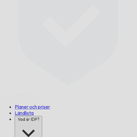
I tid,
garanterat.
Planer och priser
Ländlista
Vad är IDP?