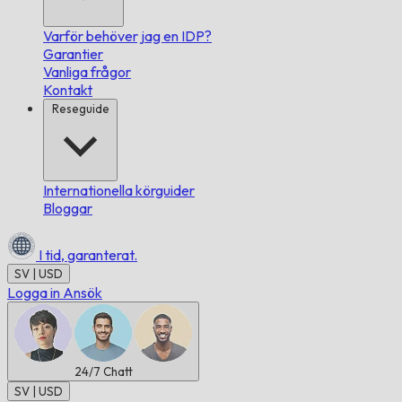
Varför behöver jag en IDP?
Garantier
Vanliga frågor
Kontakt
Reseguide
Internationella körguider
Bloggar
I tid,
garanterat.
SV | USD
Logga in
Ansök
24/7
Chatt
SV | USD