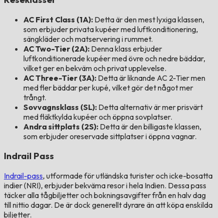
AC First Class (1A):
Detta är den mest lyxiga klassen,
som erbjuder privata kupéer med luftkonditionering,
sängkläder och matservering i rummet.
AC Two-Tier (2A):
Denna klass erbjuder
luftkonditionerade kupéer med övre och nedre bäddar,
vilket ger en bekväm och privat upplevelse.
AC Three-Tier (3A):
Detta är liknande AC 2-Tier men
med fler bäddar per kupé, vilket gör det något mer
trångt.
Sovvagnsklass (SL):
Detta alternativ är mer prisvärt
med fläktkylda kupéer och öppna sovplatser.
Andra sittplats (2S):
Detta är den billigaste klassen,
som erbjuder oreservade sittplatser i öppna vagnar.
Indrail Pass
Indrail-pass
, utformade för utländska turister och icke-bosatta
indier (NRI), erbjuder bekväma resor i hela Indien. Dessa pass
täcker alla tågbiljetter och bokningsavgifter från en halv dag
till nittio dagar. De är dock generellt dyrare än att köpa enskilda
biljetter.