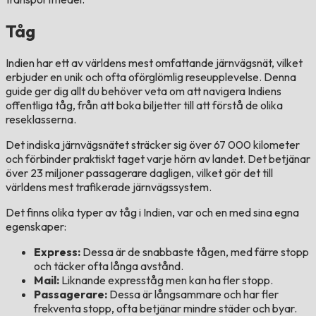
Tåg
Indien har ett av världens mest omfattande järnvägsnät, vilket
erbjuder en unik och ofta oförglömlig reseupplevelse. Denna
guide ger dig allt du behöver veta om att navigera Indiens
offentliga tåg, från att boka biljetter till att förstå de olika
reseklasserna.
Det indiska järnvägsnätet sträcker sig över 67 000 kilometer
och förbinder praktiskt taget varje hörn av landet. Det betjänar
över 23 miljoner passagerare dagligen, vilket gör det till
världens mest trafikerade järnvägssystem.
Det finns olika typer av tåg i Indien, var och en med sina egna
egenskaper:
Express:
Dessa är de snabbaste tågen, med färre stopp
och täcker ofta långa avstånd.
Mail:
Liknande expresståg men kan ha fler stopp.
Passagerare:
Dessa är långsammare och har fler
frekventa stopp, ofta betjänar mindre städer och byar.