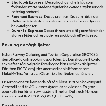
Shatabdi Express:
Dessa höghastighetståg som
förbinder större städer erbjuder bekväma sittplatser och
catering ombord.
Rajdhani Express:
Dessa premiumtåg som förbinder
Delhi med delstatshuvudstäder är kända för sina lyxiga
bekvämligheter.
Duronto Express:
Dessa är non-stop tåg som förbinder
större städer och erbjuder en snabb och effektiv resa.
Bokning av tågbiljetter
Indian Railway Catering and Tourism Corporation (IRCTC) är
den officiella onlinebokningsportalen. Du kan skapa ett konto,
söka efter tåg, välja din föredragna klass och boka biljetter.
Förutom IRCTC erbjuder andra onlineplattformar som
MakeMyTrip, Yatra och Cleartrip biljettbokningstjänster.
Priserna varierar beroende på tåg, klass, rutt och bokningstid.
Generellt sett är AC-klasser dyrare än sovklasser. En grov
uppskattning för en sovklassbiljett mellan Delhi och Mumbai
kan vara runt INR 1,000-2,000 (USD 12-25).
Reseklasser