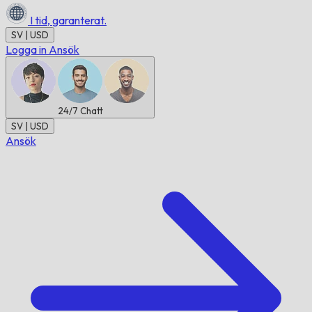
I tid,
garanterat.
SV | USD
Logga in
Ansök
24/7
Chatt
SV | USD
Ansök