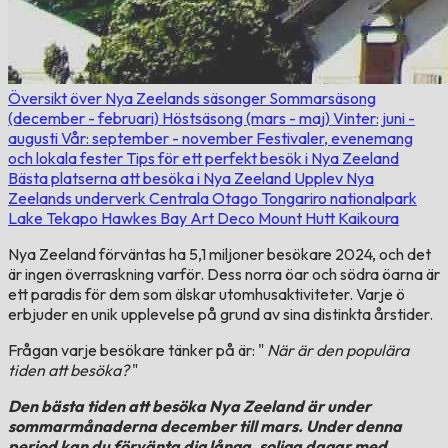
Översikt över Nya Zeelands säsonger
Sommarsäsong
(december - februari)
Höstsäsong (mars - maj)
Vinter: juni -
augusti
Vår: september - november
Festivaler, evenemang
och lokala fester
Tips för ett perfekt besök i Nya Zeeland
Bästa platserna att besöka i Nya Zeeland
Upplev Nya
Zeelands underverk
Centrala Otago
Tongariro nationalpark
Lake Tekapo
Hawkes Bay Art Deco
Mount Hutt
Kaikoura
Nya Zeeland förväntas ha 5,1 miljoner besökare 2024, och det
är ingen överraskning varför. Dess norra öar och södra öarna är
ett paradis för dem som älskar utomhusaktiviteter. Varje ö
erbjuder en unik upplevelse på grund av sina distinkta årstider.
Frågan varje besökare tänker på är: "
När är den populära
tiden att besöka?
"
Den bästa tiden att besöka Nya Zeeland är under
sommarmånaderna december till mars. Under denna
period kan du förvänta dig långa, soliga dagar med