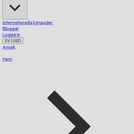
Internationella körguider
Bloggar
Logga in
SV | USD
Ansök
Hem