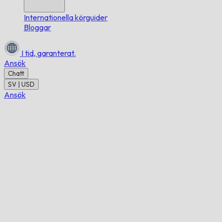
Internationella körguider
Bloggar
I tid,
garanterat.
Ansök
Chatt
SV | USD
Ansök